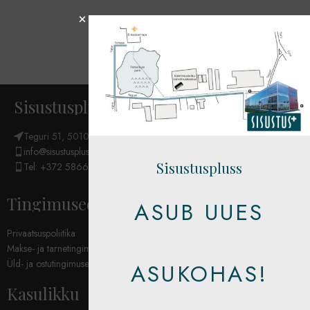
Sisustuspluss OÜ
Teguri 51, 50107 Tartu
info@sisustuspluss.eu
Sisustuspluss
Tel: +372 5866 6654
Tingimused
ASUB UUES
Privaatsuspoliitika
Makse- ja tarnetingimused
Üld- ja ostutingimused
ASUKOHAS!
Kasulikku