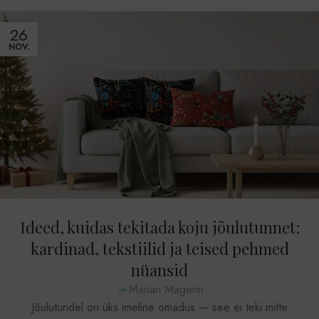
26
NOV.
Ideed, kuidas tekitada koju jõulutunnet:
kardinad, tekstiilid ja teised pehmed
nüansid
Marian Magerin
Jõulutundel on üks imeline omadus — see ei teki mitte