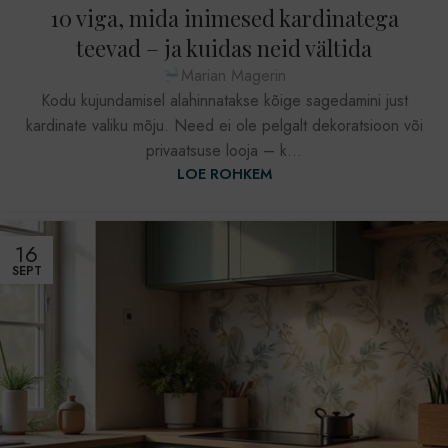
10 viga, mida inimesed kardinatega
teevad – ja kuidas neid vältida
Marian Magerin
Kodu kujundamisel alahinnatakse kõige sagedamini just
kardinate valiku mõju. Need ei ole pelgalt dekoratsioon või
privaatsuse looja – k...
LOE ROHKEM
16
SEPT