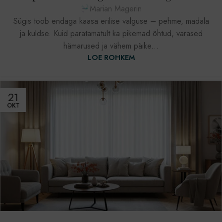
Marian Magerin
Sügis toob endaga kaasa erilise valguse – pehme, madala
ja kuldse. Kuid paratamatult ka pikemad õhtud, varased
hämarused ja vähem päike...
LOE ROHKEM
21
OKT