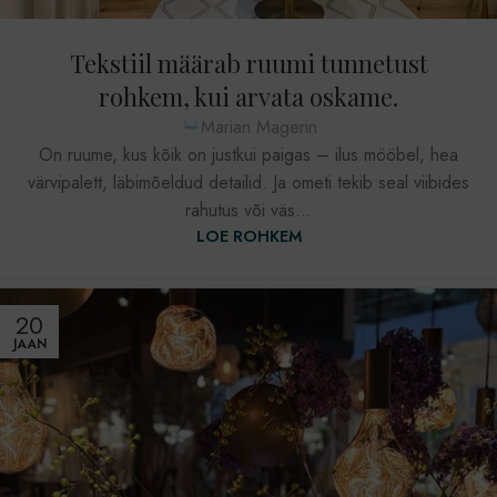
Tekstiil määrab ruumi tunnetust
rohkem, kui arvata oskame.
Marian Magerin
On ruume, kus kõik on justkui paigas – ilus mööbel, hea
värvipalett, läbimõeldud detailid. Ja ometi tekib seal viibides
rahutus või väs...
LOE ROHKEM
20
JAAN