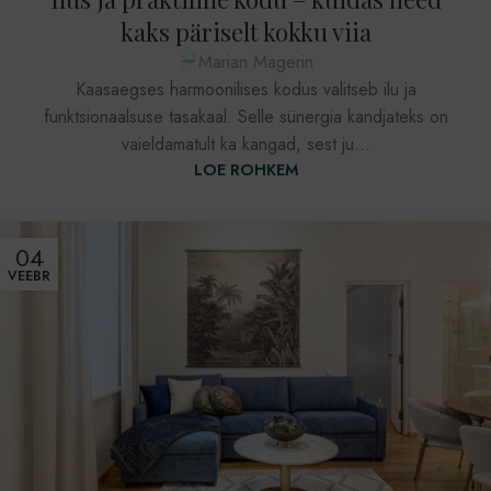
kaks päriselt kokku viia
Marian Magerin
Kaasaegses harmoonilises kodus valitseb ilu ja
funktsionaalsuse tasakaal. Selle sünergia kandjateks on
vaieldamatult ka kangad, sest ju...
LOE ROHKEM
04
VEEBR