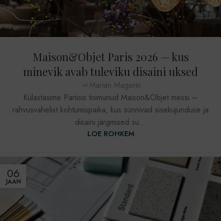
Maison&Objet Paris 2026 — kus
minevik avab tuleviku disaini uksed
Marian Magerin
Külastasime Pariisis toimunud Maison&Objet messi –
rahvusvahelist kohtumispaika, kus sünnivad sisekujunduse ja
disaini järgmised su...
LOE ROHKEM
06
JAAN