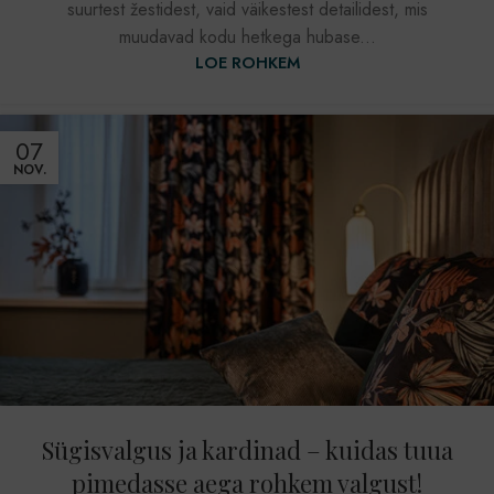
suurtest žestidest, vaid väikestest detailidest, mis
muudavad kodu hetkega hubase...
LOE ROHKEM
07
NOV.
Sügisvalgus ja kardinad – kuidas tuua
pimedasse aega rohkem valgust!