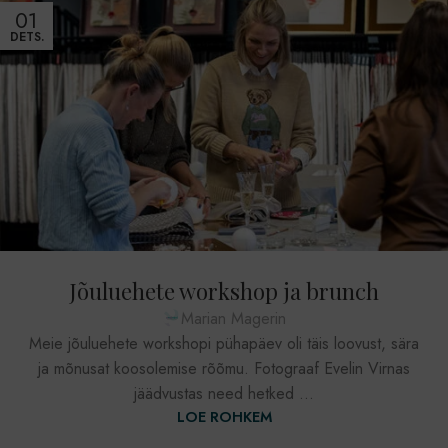
01
DETS.
Jõuluehete workshop ja brunch
Marian Magerin
Meie jõuluehete workshopi pühapäev oli täis loovust, sära
ja mõnusat koosolemise rõõmu. Fotograaf Evelin Virnas
jäädvustas need hetked ...
LOE ROHKEM