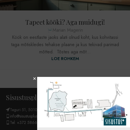
Tapeet kööki? Aga muidugi!
Marian Magerin
Köök on eestlaste jaoks alati olnud koht, kus kohvitassi
taga mõtiskledes tehakse plaane ja kus tekivad parimad
mõtted. Tõstes aga mõt...
LOE ROHKEM
1
2
Sisustuspluss OÜ
Teguri 51, 50107 Tartu
info@sisustuspluss.eu
Tel: +372 5866 6654