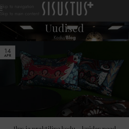
Skip to navigation
Skip to main content
Uudised
Kodu
/
Blog
14
APR
Ilus ja praktiline kodu – kuidas need