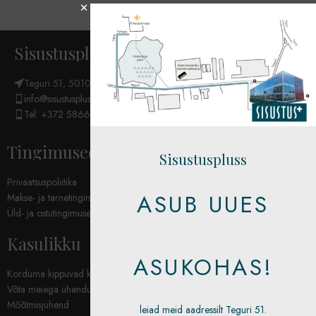
1
2
Sisustuspluss OÜ
Teguri 51, 50107 Tartu
info@sisustuspluss.eu
Tel: +372 5866 6654
Tingimused
Sisustuspluss
Privaatsuspoliitika
ASUB UUES
Makse- ja tarnetingimused
Üld- ja ostutingimused
Kasulikku
ASUKOHAS!
Korduma kippuvad küsimused (KKK)
Võta meiega ühendust
Mõõtmisjuhend
leiad meid aadressilt Teguri 51.