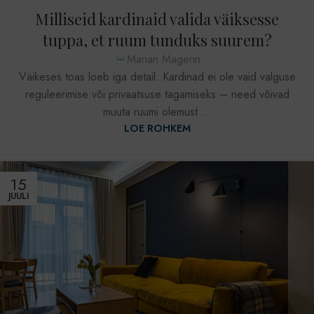
Milliseid kardinaid valida väiksesse
tuppa, et ruum tunduks suurem?
Marian Magerin
Väikeses toas loeb iga detail. Kardinad ei ole vaid valguse
reguleerimise või privaatsuse tagamiseks – need võivad
muuta ruumi olemust ...
LOE ROHKEM
15
JUULI