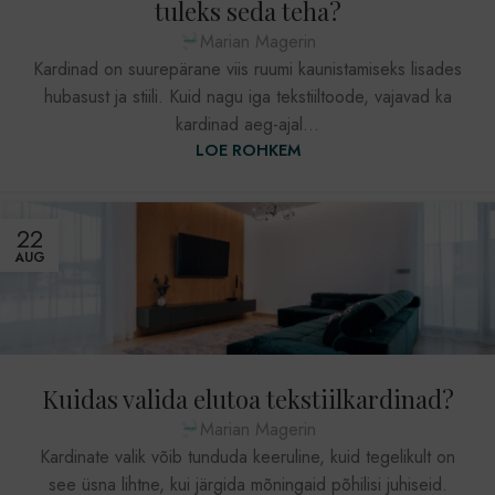
tuleks seda teha?
Marian Magerin
Kardinad on suurepärane viis ruumi kaunistamiseks lisades
hubasust ja stiili. Kuid nagu iga tekstiiltoode, vajavad ka
kardinad aeg-ajal...
LOE ROHKEM
22
AUG
Kuidas valida elutoa tekstiilkardinad?
Marian Magerin
Kardinate valik võib tunduda keeruline, kuid tegelikult on
see üsna lihtne, kui järgida mõningaid põhilisi juhiseid.