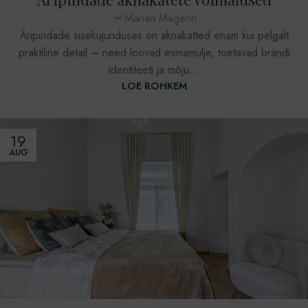
Marian Magerin
Äripindade sisekujunduses on aknakatted enam kui pelgalt
praktiline detail – need loovad esmamulje, toetavad brändi
identiteeti ja mõju...
LOE ROHKEM
19
AUG