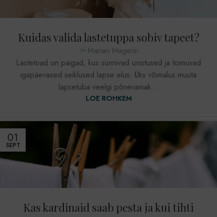
Kuidas valida lastetuppa sobiv tapeet?
Marian Magerin
Lastetoad on paigad, kus sünnivad unistused ja toimuvad
igapäevased seiklused lapse elus. Üks võimalus muuta
lapsetuba veelgi põnevamak...
LOE ROHKEM
01
SEPT
Kas kardinaid saab pesta ja kui tihti