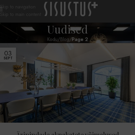
Skip to navigation
Skip to main content
Uudised
Kodu
/
Blog
/
Page 2
03
SEPT
Äripindade aknakatete võimalused