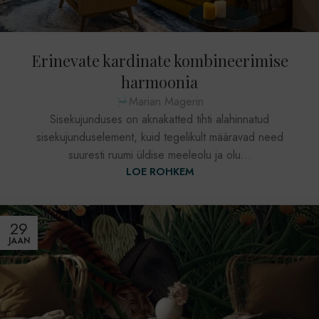
Erinevate kardinate kombineerimise
harmoonia
Marian Magerin
Sisekujunduses on aknakatted tihti alahinnatud
sisekujunduselement, kuid tegelikult määravad need
suuresti ruumi üldise meeleolu ja olu...
LOE ROHKEM
29
JAAN