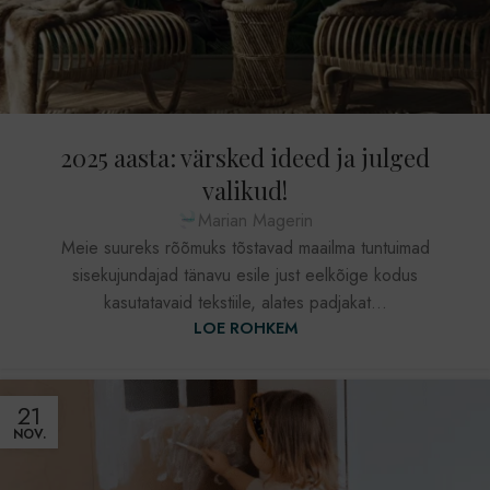
2025 aasta: värsked ideed ja julged
valikud!
Marian Magerin
Meie suureks rõõmuks tõstavad maailma tuntuimad
sisekujundajad tänavu esile just eelkõige kodus
kasutatavaid tekstiile, alates padjakat...
LOE ROHKEM
21
NOV.