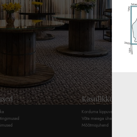
used
Kasulikku
ika
Korduma kippuvad küsimused 
etingimused
Võta meiega ühendust
ngimused
Mõõtmisjuhend