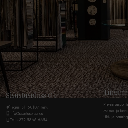
Midagi suurt
on tulemas!
Meie pood
on töös ja
avatakse
peagi!
Tingim
Sisustuspluss OÜ
Privaatsuspoliit
Teguri 51, 50107 Tartu
Makse- ja tarn
info@sisustuspluss.eu
Üld- ja ostuti
Tel: +372 5866 6654