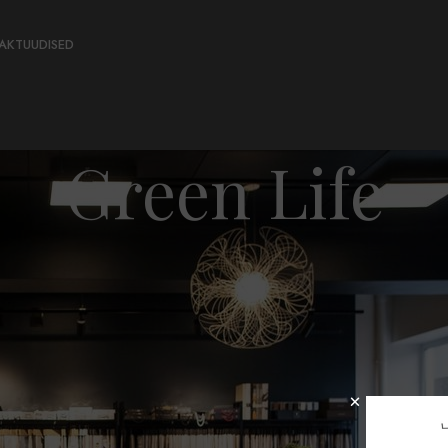
AKT
UUDISED
Green Life