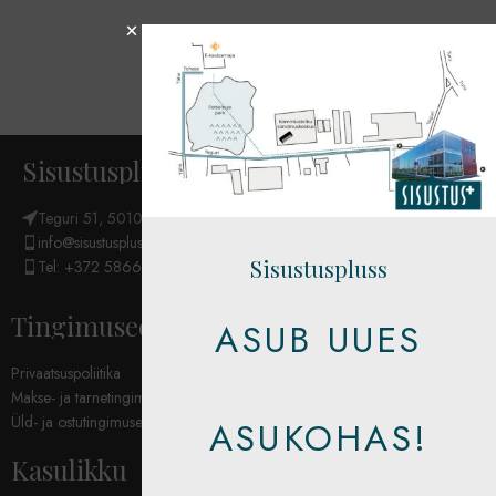
Sisustuspluss OÜ
Teguri 51, 50107 Tartu
info@sisustuspluss.eu
Sisustuspluss
Tel: +372 5866 6654
Tingimused
ASUB UUES
Privaatsuspoliitika
Makse- ja tarnetingimused
Üld- ja ostutingimused
ASUKOHAS!
Kasulikku