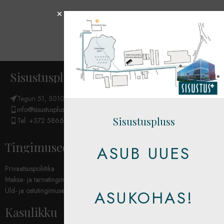
Sisustuspluss OÜ
Teguri 51, 50107 Tartu
info@sisustuspluss.eu
Sisustuspluss
Tel: +372 5866 6654
Tingimused
ASUB UUES
Privaatsuspoliitika
Makse- ja tarnetingimused
Üld- ja ostutingimused
ASUKOHAS!
Kasulikku