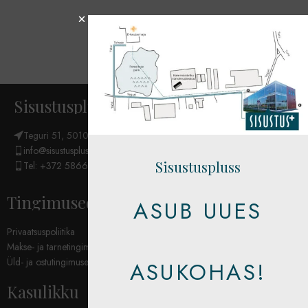
Sisustuspluss OÜ
Teguri 51, 50107 Tartu
info@sisustuspluss.eu
Sisustuspluss
Tel: +372 5866 6654
Tingimused
ASUB UUES
Privaatsuspoliitika
Makse- ja tarnetingimused
Üld- ja ostutingimused
ASUKOHAS!
Kasulikku